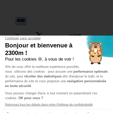
FAQ
MOYENS DE PAIEMENT
Paypal accepté à partir de 1000€
LES REMONTÉES MÉCANIQUES DE
VAL THORENS
SETAM – BUREAUX ADMINISTRATIFS
243 Rue de la Lombarde – Le Génépi
73440 Val Thorens
Besoin d’un conseil ?
Toute notre équipe vous accueille consultez nos horaires
d’ouverture ainsi que le plan de nos points de vente.
+33 4 79 00 07 08