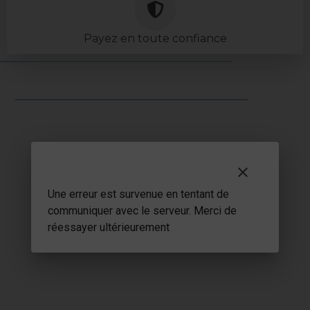
Payez en toute confiance
clear
LIENS UTILES
Une erreur est survenue en tentant de
Mentions légales
communiquer avec le serveur. Merci de
CGV
réessayer ultérieurement
CGU
Conditions particulières VEL
Politique de confidentialité
Conditions générales d’abonnement 3 Vallées Liberté